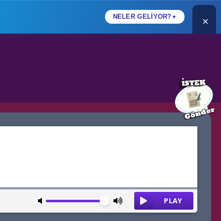
NELER GELİYOR?
▼
×
leyiciniz artık pop-up'la, banner'la değil
 ve
Canlı sohbet
Rütbeler, nick renkleri