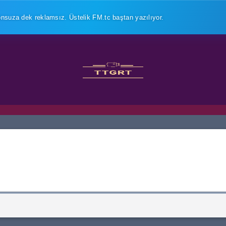
uza dek reklamsız. Üstelik FM.tc baştan yazılıyor.
ek.
Sitenizde tek bir reklam kodu kalmadı; bir daha da eklenmeyecek. Din
sadece radyonuzla karşılaşacak.
il, dinleyicinin vakit geçirdiği bir yer olacak. Sohbet, istek paneli
a stüdyosu
Tasarım editörü
rken sonucu gör
Kendi renklerin