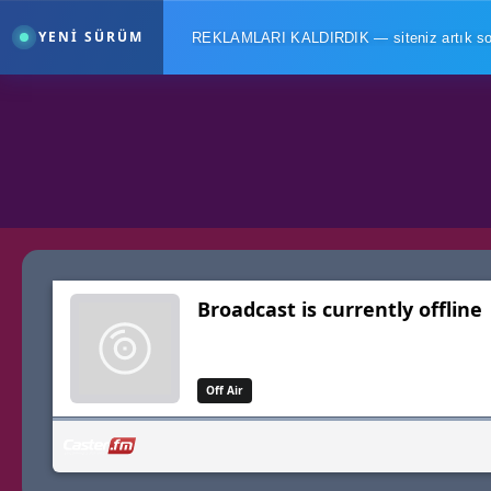
YENİ SÜRÜM
REKLAMLARI KALDIRDIK — siteniz artık sons
Reklamlar kaldırıldı. Sonsuza d
FM.tc yeniden yazılıyor
Yeni FM.tc'de radyon tek bir sayfadan ibaret değ
yayın akışı aynı ekranda toplanıyor.
Program tahtası
Sayf
Saatleri sürükleyerek kur
Yaza
İstek paneli
DJ'ye anında düşer