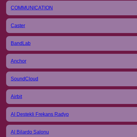
COMMUNICATION
Caster
BandLab
Anchor
SoundCloud
Airbit
AI Destekli Frekans Radyo
AI Bilardo Salonu