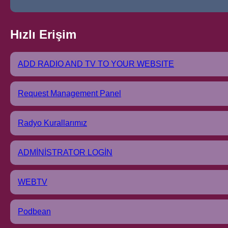
Hızlı Erişim
ADD RADIO AND TV TO YOUR WEBSITE
Request Management Panel
Radyo Kurallarımız
ADMİNİSTRATOR LOGİN
WEBTV
Podbean